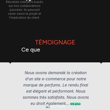
Résultats indicatifs basés
sur nos collaborations
passées. Ils peuvent
varier selon le projet et
l’implication du client.
TÉMOIGNAGE
Ce que
disent nos clients
us avons demandé la création
L’équipe a 
’un site e-commerce pour notre
ainsi qu’un s
rque de parfums. Le rendu final
entreprise.
st élégant et performant. Nous
profess
es très satisfaits. Nous avons
accompagnem
eu droit également...
à la fin. Je
lire plus
Y