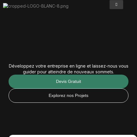
Aller
au
contenu
Transformez
votre
Présence en ligne
aujourd'hui !
Développez votre entreprise en ligne et laissez-nous vous
guider pour atteindre de nouveaux sommets.
Devis Gratuit
Explorez nos Projets